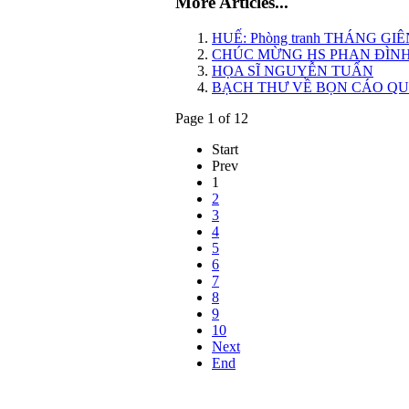
More Articles...
HUẾ: Phòng tranh THÁNG GIÊNG
CHÚC MỪNG HS PHAN ĐÌNH
HỌA SĨ NGUYỄN TUẤN
BẠCH THƯ VỀ BỌN CÁO QUỶ
Page 1 of 12
Start
Prev
1
2
3
4
5
6
7
8
9
10
Next
End