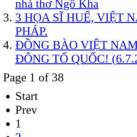
nhà thơ Ngô Kha
3 HỌA SĨ HUẾ, VIỆT
PHÁP.
ĐỒNG BÀO VIỆT NAM
ĐÔNG TỔ QUỐC! (6.7.
Page 1 of 38
Start
Prev
1