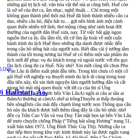
Võ Quê
i Hallstatt, Áo.