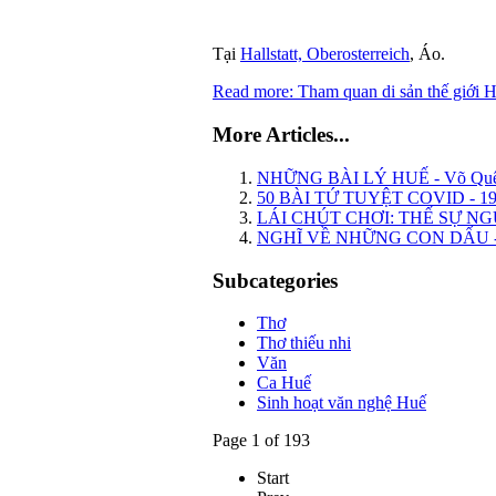
Tại
Hallstatt, Oberosterreich
, Áo.
Read more: Tham quan di sản thế giới Ha
More Articles...
NHỮNG BÀI LÝ HUẾ - Võ Qu
50 BÀI TỨ TUYỆT COVID - 19
LÁI CHÚT CHƠI: THẾ SỰ NG
NGHĨ VỀ NHỮNG CON DẤU - 
Subcategories
Thơ
Thơ thiếu nhi
Văn
Ca Huế
Sinh hoạt văn nghệ Huế
Page 1 of 193
Start