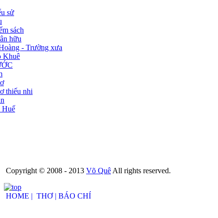
ểu sử
u
ểm sách
ân hữu
Hoàng - Trường xưa
 Khuê
ƯỚC
m
ơ
ơ thiếu nhi
n
 Huế
Copyright © 2008 - 2013
Võ Quê
All rights reserved.
HOME |
THƠ |
BÁO CHÍ