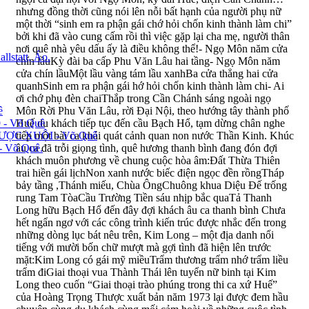
llstatt, Áo.
ê
 - Võ Quê
ƯỢC XUÔI - Võ Quê
Võ Quê.