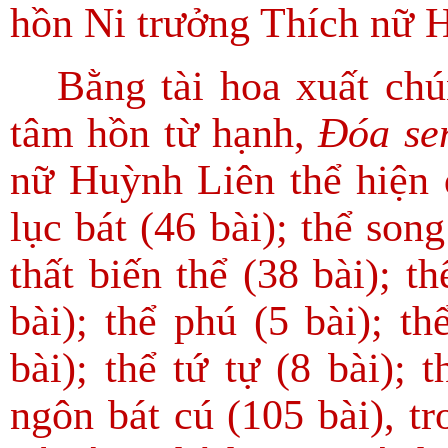
hồn Ni trưởng Thích nữ 
Bằng tài hoa xuất chún
tâm hồn từ hạnh,
Đóa se
nữ Huỳnh Liên thể hiện q
lục bát (46 bài); thể song
thất biến thể (38 bài); th
bài); thể phú (5 bài); th
bài); thể tứ tự (8 bài); 
ngôn bát cú (105 bài), tr