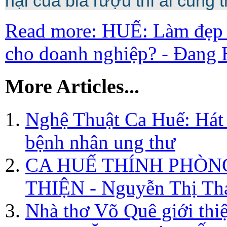
hại của bia rượu thì ai cũng t
Read more: HUẾ: Làm đẹp 
cho doanh nghiệp? - Đang 
More Articles...
Nghệ Thuật Ca Huế: Hát 
bệnh nhân ung thư
CA HUẾ THÍNH PHÒN
THIỆN - Nguyễn Thị Th
Nhà thơ Võ Quê giới thi