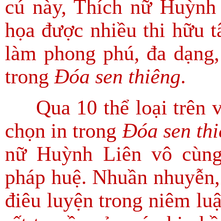
cú này, Thích nữ Huỳnh 
họa được nhiều thi hữu 
làm phong phú, đa dạng,
trong
Đóa sen thiêng
.
Qua 10 thể loại trên vớ
chọn in trong
Đóa sen th
nữ Huỳnh Liên vô cùng
pháp huệ. Nhuần nhuyễn, t
điêu luyện trong niêm luậ