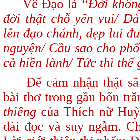
Về Đạo là
“Đời không
đời thật chỗ yên vui/ Dà
lên đạo chánh, dẹp lui đ
nguyện/ Cầu sao cho phổ 
cả hiền lành/ Tức thì thế
Để cảm nhận thật sâu s
bài thơ trong gần bốn tr
thiêng
của Thích nữ Huỳn
dài đọc và suy ngẫm. Ch