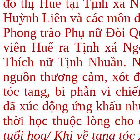
đô thị Huế tại Tịnh xá 
Huỳnh Liên và các môn đệ
Phong trào Phụ nữ Đòi Q
viên Huế ra Tịnh xá Ng
Thích nữ Tịnh Nhuần. N
nguồn thương cảm, xót đ
tóc tang, bi phẫn vì chi
đã xúc động ứng khẩu nhữ
thời học thuộc lòng cho
tuổi hoa/ Khi về tang tó