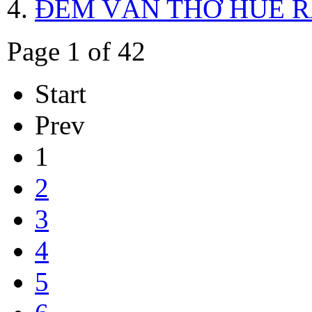
ĐEM VĂN THƠ HUẾ R
Page 1 of 42
Start
Prev
1
2
3
4
5