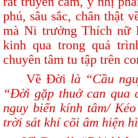
rất truyền cảm, ý nhị phầ
phú, sâu sắc, chân thật v
mà Ni trưởng Thích nữ 
kinh qua trong quá trìn
chuyên tâm tu tập trên c
Về Đời
là “Cầu ngu
“Đờì gặp thuở can qua 
nguy biến kính tâm/ Kéo
trời sát khí cõi âm hiện 