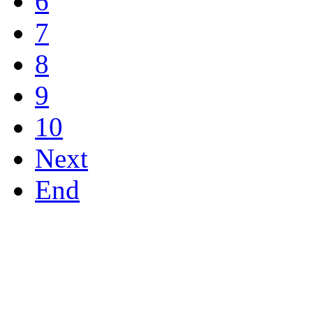
6
7
8
9
10
Next
End