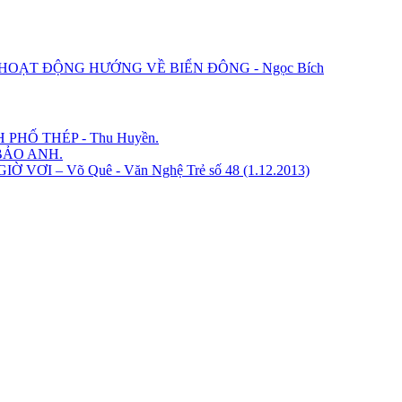
U HOẠT ĐỘNG HƯỚNG VỀ BIỂN ĐÔNG - Ngọc Bích
PHỐ THÉP - Thu Huyền.
BẢO ANH.
ƠI – Võ Quê - Văn Nghệ Trẻ số 48 (1.12.2013)