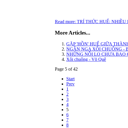
Read more: TRÍ THỨC HUẾ: NHIỀ
More Articles...
GẶP 'HỒN' HUẾ GIỮA THÀNH 
NGÂN NGA XÔI CHUÔNG - 
NHỮNG NỖI LO CHƯA BAO GIỜ V
Xôi chuông - Võ Quê
Page 5 of 42
Start
Prev
1
2
3
4
5
6
7
8