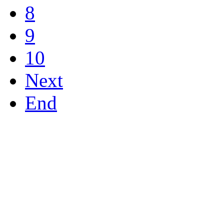
8
9
10
Next
End