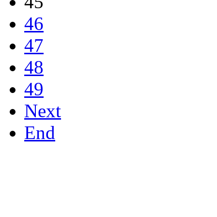
45
46
47
48
49
Next
End