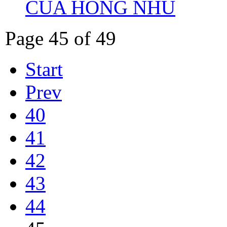
CỦA HỒNG NHU
Page 45 of 49
Start
Prev
40
41
42
43
44