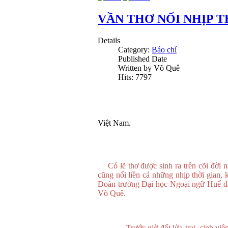
VẦN THƠ NỐI NHỊP T
Details
Category:
Báo chí
Published Date
Written by Võ Quê
Hits: 7797
Việt Nam.
Có lẽ thơ được sinh ra trên cõi đời n
cũng nối liền cả những nhịp thời gian, 
Đoàn trường Đại học Ngoại ngữ Huế dành
Võ Quê.
Trước giờ đốt lửa trại, sinh viên ch