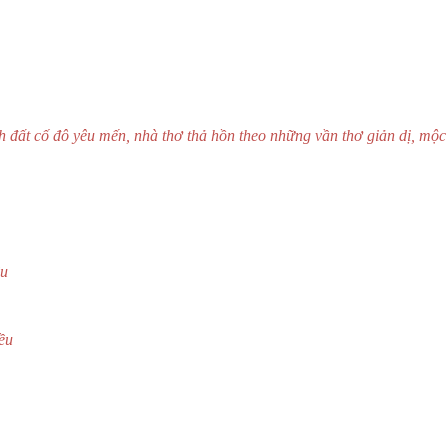
 đất cố đô yêu mến, nhà thơ thả hồn theo những vần thơ giản dị, mộ
êu
ều