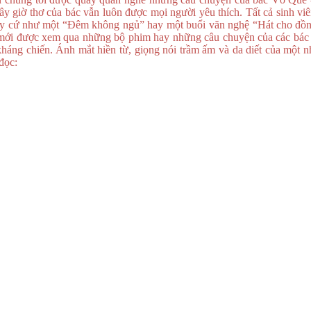
bây giờ thơ của bác vẫn luôn được mọi người yêu thích. Tất cả sinh v
y cứ như một “Đêm không ngủ” hay một buổi văn nghệ “Hát cho đồng
ỉ mới được xem qua những bộ phim hay những câu chuyện của các bác
kháng chiến. Ánh mắt hiền từ, giọng nói trầm ấm và da diết của một n
đọc: