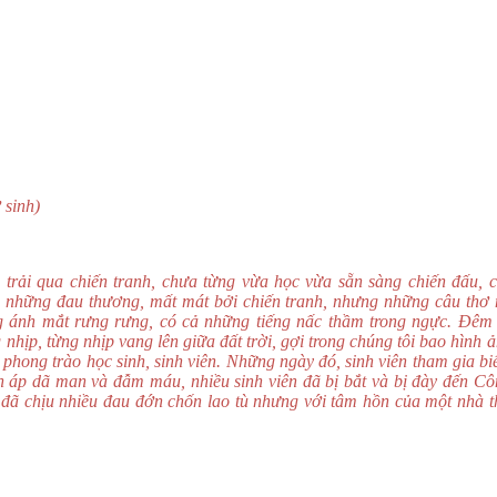
nh)
 trải qua chiến tranh, chưa từng vừa học vừa sẵn sàng chiến đấu, 
u những đau thương, mất mát bởi chiến tranh, nhưng những câu thơ 
ng ánh mắt rưng rưng, có cả những tiếng nấc thầm trong ngực. Đê
hịp, từng nhịp vang lên giữa đất trời, gợi trong chúng tôi bao hình
phong trào học sinh, sinh viên. Những ngày đó, sinh viên tham gia bi
àn áp dã man và đẫm máu, nhiều sinh viên đã bị bắt và bị đày đến Cô
 đã chịu nhiều đau đớn chốn lao tù nhưng với tâm hồn của một nhà 