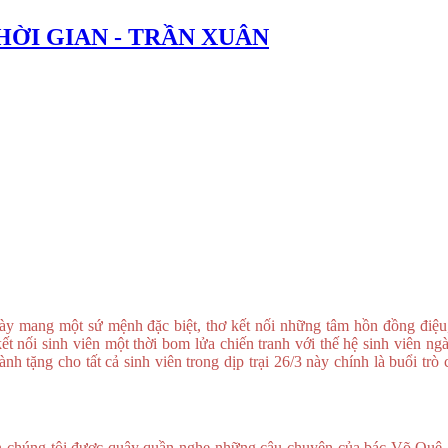
HỜI GIAN - TRẦN XUÂN
ày mang một sứ mệnh đặc biệt, thơ kết nối những tâm hồn đồng điệu, 
kết nối sinh viên một thời bom lửa chiến tranh với thế hệ sinh viên n
 tặng cho tất cả sinh viên trong dịp trại 26/3 này chính là buổi trò 
úng tôi được quây quần nghe những câu chuyện của bác Võ Quê - m