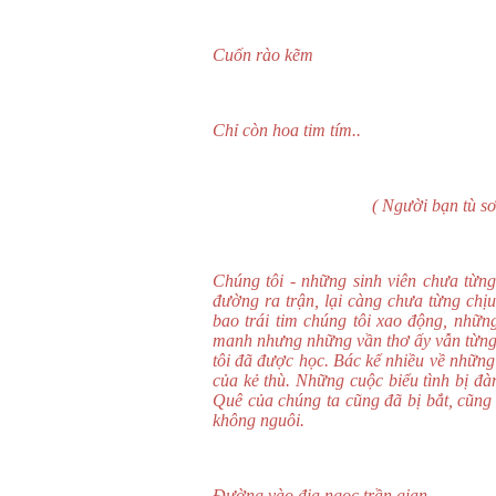
Cuốn rào kẽm
Chỉ còn hoa tim tím..
( Người bạn tù sơ si
Chúng tôi - những sinh viên chưa từng
đường ra trận, lại càng chưa từng chị
bao trái tim chúng tôi xao động, nhữ
manh nhưng những vần thơ ấy vẫn từng n
tôi đã được học. Bác kể nhiều về những 
của kẻ thù. Những cuộc biểu tình bị đ
Quê của chúng ta cũng đã bị bắt, cũng
không nguôi.
Đường vào địa ngọc trần gian