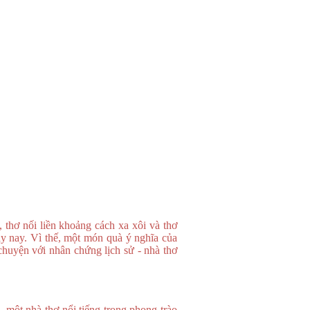
thơ nối liền khoảng cách xa xôi và thơ
gày nay. Vì thế, một món quà ý nghĩa của
chuyện với nhân chứng lịch sử - nhà thơ
ột nhà thơ nổi tiếng trong phong trào