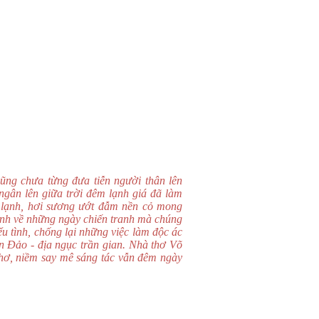
cũng chưa từng đưa tiễn người thân lên
ngân lên giữa trời đêm lạnh giá đã làm
m lạnh, hơi sương ướt đẫm nền cỏ mong
 ảnh về những ngày chiến tranh mà chúng
ểu tình, chống lại những việc làm độc ác
n Đảo - địa ngục trần gian. Nhà thơ Võ
thơ, niềm say mê sáng tác vẫn đêm ngày