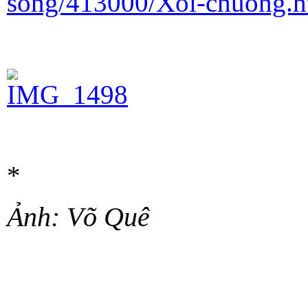
song/413000/Xoi-chuong.h
*
Ảnh: Võ Quê