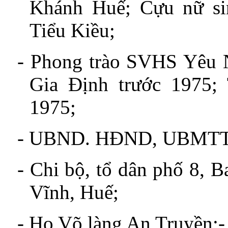
Khánh Huế; Cựu nữ s
Tiểu Kiều;
-
Phong trào SVHS Yêu 
Gia Định trước 1975;
1975;
-
UBND. HĐND, UBMTTQ
-
Chi bộ, tổ dân phố 8, B
Vĩnh, Huế;
-
Họ Võ làng An Truyền;
-