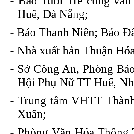
-
Báo Tuổi Trẻ cùng văn 
Huế, Đà Nẵng;
-
Báo Thanh Niên; Báo Đấ
-
Nhà xuất bản Thuận Hóa
-
Sở Công An, Phòng Bảo
Hội Phụ Nữ TT Huế, Nhà
-
Trung tâm VHTT Thàn
Xuân;
- Phòng Văn Hóa Thông 