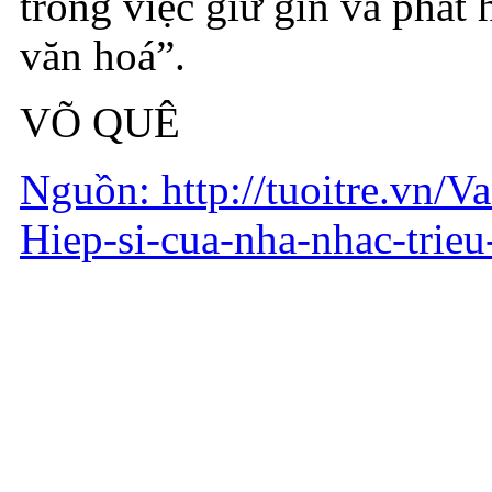
trong việc giữ gìn và phát 
văn hoá”.
VÕ QUÊ
Nguồn: http://tuoitre.vn/V
Hiep-si-cua-nha-nhac-trie