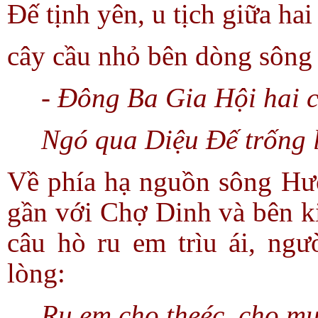
Đế tịnh yên, u tịch giữa hai
cây cầu nhỏ bên dòng sông
- Đông Ba Gia Hội hai 
Ngó qua Diệu Đế trống 
Về phía hạ nguồn sông Hư
gần với Chợ Dinh và bên k
câu hò ru em trìu ái, ng
lòng:
Ru em cho theéc, cho m