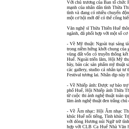
Với chủ trương của Ban tổ chức 
mạnh của nhân dân tỉnh Thừa Thi
tình và đang có nhiều chuyển độn
một cơ hội mới để có thể cống hiế
Văn nghệ sĩ Thừa Thiên Huế thôn
ngành, đã phối hợp với một số cơ
- Về Mỹ thuật: Ngoài trại sáng t
trong niềm hứng khởi chung của g
vùng đất vốn có truyền thống kế
Huế. Ngoài triển lãm, Hội Mỹ th
bày, bán các sản phẩm mỹ thuật sá
các gallery, studio cá nhân tại t
Festival tương lai. Nhân dịp nà
- Về Nhiếp ảnh: Ðược sự bảo trợ
phố Huế, Hội Nhiếp ảnh Thừa Thi
từ cuộc thi ảnh nghệ thuật toàn 
lãm ảnh nghệ thuật đen trắng ch
- Về Âm nhạc: Hội Âm nhạc Thừa
khúc Huế nổi tiếng, Tình khúc Tr
với dòng Hương núi Ngữ trữ tình
hợp với CLB Ca Huế Nhà Văn hóa