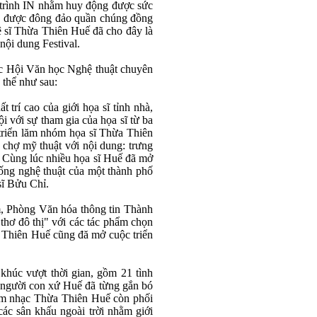
 trình IN nhằm huy động được sức
đã được đông đảo quần chúng đồng
ệ sĩ Thừa Thiên Huế đã cho đây là
nội dung Festival.
ác Hội Văn học Nghệ thuật chuyên
 thể như sau:
trí cao của giới họa sĩ tỉnh nhà,
 với sự tham gia của họa sĩ từ ba
triển lăm nhóm họa sĩ Thừa Thiên
chợ mỹ thuật với nội dung: trưng
h. Cùng lúc nhiều họa sĩ Huế đã mở
 sống nghệ thuật của một thành phố
sĩ Bửu Chỉ.
m, Phòng Văn hóa thông tin Thành
hơ đô thị" với các tác phẩm chọn
a Thiên Huế cũng đă mở cuộc triển
húc vượt thời gian, gồm 21 tình
g người con xứ Huế đã từng gắn bó
 Âm nhạc Thừa Thiên Huế còn phối
c sân khấu ngoài trời nhằm giới