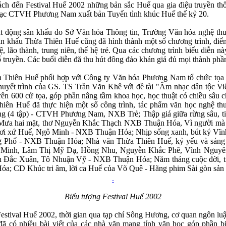
ách đến Festival Huế 2002 những bản sắc Huế qua gia điệu truyền th
hạc CTVH Phương Nam xuất bản Tuyển tình khúc Huế thế kỷ 20.
t động sân khấu do Sở Văn hóa Thông tin, Trường Văn hóa nghệ thu
ân khấu Thừa Thiên Huế cũng đã hình thành một số chương trình, điểm
ệ, lão thành, trung niên, thế hệ trẻ. Qua các chương trình biểu diễn n
 truyền. Các buổi diễn đă thu hút đông đảo khán giả đủ mọi thành phầ
 Thiên Huế phối hợp với Công ty Văn hóa Phương Nam tổ chức tọa
uyết trình của GS. TS Trần Văn Khê với đề tài "Âm nhạc dân tộc Việ
 trên 600 cử tọa, góp phần nâng tầm khoa học, học thuật có chiều sâu
hiên Huế đã thực hiện một số công trình, tác phẩm văn học nghệ thu
 (4 tập) - CTVH Phương Nam, NXB Trẻ; Thập giá giữa rừng sâu, ti
 hai mặt, thơ Nguyễn Khắc Thạch NXB Thuận Hóa, Vì người mà tôi
ơi xứ Huế, Ngô Minh - NXB Thuận Hóa; Nhịp sống xanh, bút ký Vĩ
àng Phố - NXB Thuận Hóa; Nhà văn Thừa Thiên Huế, kỷ yếu và sáng
 Minh, Lâm Thị Mỹ Dạ, Hồng Nhu, Nguyễn Khắc Phê, Vĩnh Nguyê
ắc Xuân, Tô Nhuận Vỹ - NXB Thuận Hóa; Năm tháng cuộc đời, tran
a; CD Khúc tri âm, lời ca Huế của Võ Quê - Hãng phim Sài gòn sả
Biểu tượng Festival Huế 2002
Festival Huế 2002, thời gian qua tạp chí Sông Hương, cơ quan ngôn
 đã có nhiều bài viết của các nhà văn mang tính văn học góp phần b