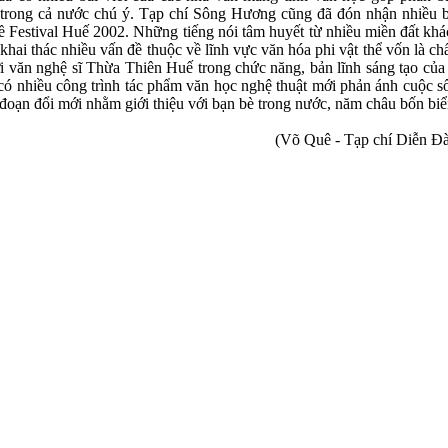
trong cả nước chú ý. Tạp chí Sông Hương cũng đã đón nhận nhiều bài
ề Festival Huế 2002. Những tiếng nói tâm huyết từ nhiều miền đất kh
khai thác nhiều vấn đề thuộc về lĩnh vực văn hóa phi vật thể vốn là chấ
Giới văn nghệ sĩ Thừa Thiên Huế trong chức năng, bản lĩnh sáng tạo củ
 có nhiều công trình tác phẩm văn học nghệ thuật mới phản ánh cuộc 
đoạn đổi mới nhằm giới thiệu với bạn bè trong nước, năm châu bốn biể
(Võ Quê - Tạp chí Diễn Đ