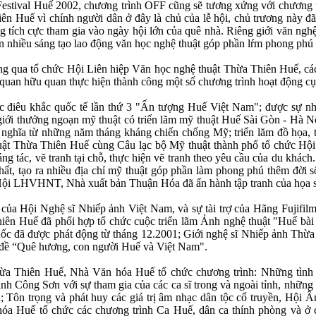
Festival Huế 2002, chương trình OFF cũng sẽ tương xứng với chương
ên Huế vì chính người dân ở đây là chủ của lễ hội, chủ trương này 
g tích cực tham gia vào ngày hội lớn của quê nhà. Riêng giới văn ngh
n nhiều sáng tạo lao động văn học nghệ thuật góp phần lŕm phong phú 
g qua tổ chức Hội Liên hiệp Văn học nghệ thuật Thừa Thiên Huế, c
 quan hữu quan thực hiện thành công một số chương trình hoạt động cụ
ác điêu khắc quốc tế lần thứ 3 "Ấn tượng Huế Việt Nam"; được sự nhất 
iới thưởng ngoạn mỹ thuật có triển lãm mỹ thuật Huế Sài Gòn - Hà Nội
t nghĩa từ những năm tháng kháng chiến chống Mỹ; triển lăm đồ họa, 
uật Thừa Thiên Huế cùng Câu lạc bộ Mỹ thuật thành phố tổ chức Hội 
ng tác, vẽ tranh tại chỗ, thực hiện vẽ tranh theo yêu cầu của du khác
ư thất, tạo ra nhiều địa chỉ mỹ thuật góp phần làm phong phú thêm đời
y Hội LHVHNT, Nhà xuất bản Thuận Hóa đã ấn hành tập tranh của họa 
 của Hội Nghệ sĩ Nhiếp ảnh Việt Nam, và sự tài trợ của Hãng Fujifil
ên Huế đã phối hợp tổ chức cuộc triển lãm Ảnh nghệ thuật "Huế bài t
quốc đã được phát động từ tháng 12.2001; Giới nghệ sĩ Nhiếp ảnh Thừ
ủ đề “Quê hương, con người Huế và Việt Nam".
 Thiên Huế, Nhà Văn hóa Huế tổ chức chương trình: Những tình k
ịnh Công Sơn với sự tham gia của các ca sĩ trong và ngoài tỉnh, nhữn
; Tôn trọng và phát huy các giá trị âm nhạc dân tộc cổ truyền, Hội
 Huế tổ chức các chương trình Ca Huế, dân ca thính phòng và ở cá