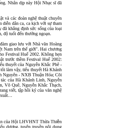
ống. Nhân dịp này Hội Nhạc sĩ đă
ật và các đoàn nghệ thuật chuyên
 diễn dân ca, ca kịch với sự tham
ày đã khẳng định sức sống của loại
n, độ tuổi đến thưởng ngoạn.
 đàm giao lưu với Nhà văn Hoàng
t Nam trên thế giới". Hai chương
 cho Festival Huế 2002. Không hẹn
ật trước thềm Festival Huế 2002:
ểu thuyết của Nguyễn Khắc Phê -
 làm vậy, tiểu thuyết Hà Khánh
nh Nguyên - NXB Thuận Hóa; Cõi
 tác của Hà Khánh Linh, Nguyễn
n, Võ Quê, Nguyễn Khắc Thạch,
g viết, tập hồi ký của văn nghệ
n xuất…
 luận của Hội LHVHNT Thừa Thi
ê
n
iểu dương, tuyên truyền nội dung