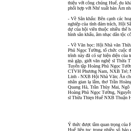
thiệu với công chúng Huế, du kh
phối hợp với Nhŕ xuất bản Âm n
- Về Sân khấu: Bên cạnh các hoạ
nghiệp của tỉnh đảm trách, Hội S
dự của hội viên thuộc nhiều thế h
hình sân khấu, âm nhạc dân tộc cổ
- Về Văn học: Hội Nhà văn Thừa
Phủ Ngọc Tường, tổ chức cuộc th
trình này đã có sự hiện diện của
mà gặp, giới văn nghệ sĩ Thừa T
Tuyển tập Hoàng Phủ Ngọc Tường
CTVH Phương Nam, NXB Trẻ; Mưa
Linh - NXB Hội Nhà Văn; Ăn ch
nhân gian lạ lẫm, thơ Trần Ho
Quang Hà, Trần Thùy Mai, Ngô
Hoàng Phủ Ngọc Tường, Nguyễn Ð
sĩ Thừa Thięn Huế NXB Thuận Hó
Ý thức được tầm quan trọng của 
Huế liên tục trong nhiều số báo