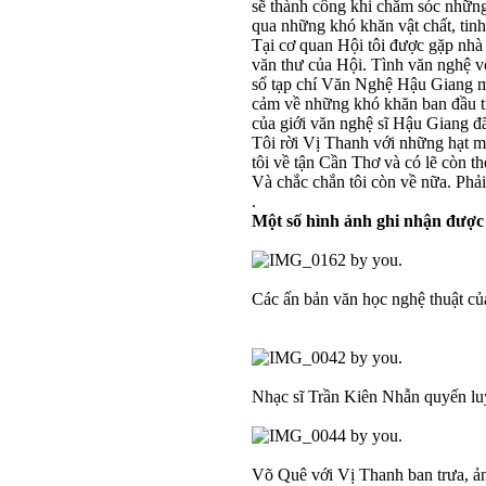
sẽ thành công khi chăm sóc nhữn
qua những khó khăn vật chất, tin
Tại cơ quan Hội tôi được gặp nhà
văn thư của Hội. Tình văn nghệ v
số tạp chí Văn Nghệ Hậu Giang mà
cảm về những khó khăn ban đầu tr
của giới văn nghệ sĩ Hậu Giang đã
Tôi rời Vị Thanh với những hạt m
tôi về tận Cần Thơ và có lẽ còn 
Và chắc chắn tôi còn về nữa. Phả
.
Một số hình ảnh ghi nhận được
Các ấn bản văn học nghệ thuật 
Nhạc sĩ Trần Kiên Nhẫn quyến luy
Võ Quê với Vị Thanh ban trưa, ả