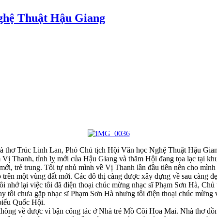
ghệ Thuật Hậu Giang
nhà thơ Trúc Linh Lan, Phó Chủ tịch Hội Văn học Nghệ Thuật Hậu Gi
Vị Thanh, tỉnh lỵ mới của Hậu Giang và thăm Hội đang tọa lạc tại kh
mới, trẻ trung. Tôi tự nhủ mình về Vị Thanh lần đầu tiên nên cho mìn
 trên một vùng đất mới. Các đô thị càng được xây dựng về sau càng đẹ
nhớ lại việc tôi đã điện thoại chúc mừng nhạc sĩ Phạm Sơn Hà, Chủ t
y tôi chưa gặp nhạc sĩ Phạm Sơn Hà nhưng tôi điện thoại chúc mừng v
 biểu Quốc Hội.
không về được vì bận công tác ở Nhà trẻ Mồ Côi Hoa Mai. Nhà thơ đồng 