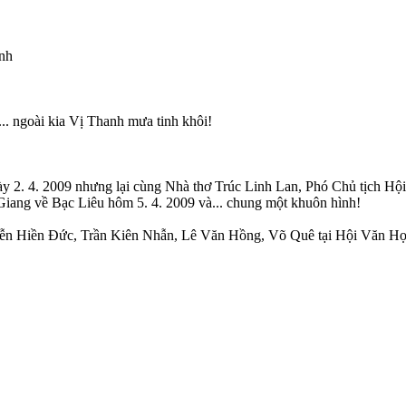
anh
.. ngoài kia Vị Thanh mưa tinh khôi!
ày 2. 4. 2009 nhưng lại cùng Nhà thơ Trúc Linh Lan, Phó Chủ tịch H
ang về Bạc Liêu hôm 5. 4. 2009 và... chung một khuôn hình!
uyễn Hiền Đức, Trần Kiên Nhẫn, Lê Văn Hồng, Võ Quê tại Hội Văn H