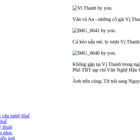
Vân và An - những cô gái Vị Th
Cá kèo nấu mẻ, ly rượu Vị Thanh.
Không gặp tại Vị Thanh trong ng
Phó TBT tạp chí Văn Nghệ Hậu Gi
.
Ảnh trên cùng: Từ trái sang Ng
t văn nghệ Huế
 Huế
 thuật
 nhạc
iếp ảnh