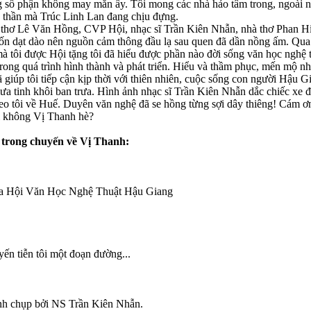
g số phận không may mắn ấy. Tôi mong các nhà hảo tâm trong, ngoài n
h thần mà Trúc Linh Lan đang chịu đựng.
 thơ Lê Văn Hồng, CVP Hội, nhạc sĩ Trần Kiên Nhẫn, nhà thơ Phan Hi
ốn dạt dào nên nguồn cảm thông đầu lạ sau quen đã dần nồng ấm. Qua
 tôi được Hội tặng tôi đã hiểu được phần nào đời sống văn học nghệ t
ong quá trình hình thành và phát triển. Hiểu và thầm phục, mến mộ nh
 giúp tôi tiếp cận kịp thời với thiên nhiên, cuộc sống con người Hậu G
ưa tinh khôi ban trưa. Hình ảnh nhạc sĩ Trần Kiên Nhẫn dắc chiếc xe 
theo tôi về Huế. Duyên văn nghệ đã se hồng từng sợi dây thiêng! Cám ơ
i không Vị Thanh hè?
 trong chuyến về Vị Thanh:
của Hội Văn Học Nghệ Thuật Hậu Giang
ến tiễn tôi một đoạn đường...
nh chụp bởi NS Trần Kiên Nhẫn.