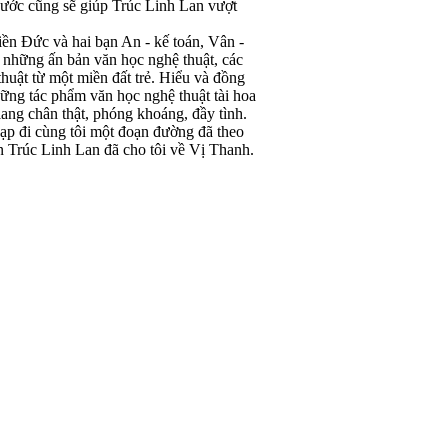
ước cũng sẽ giúp Trúc Linh Lan vượt
ền Đức và hai bạn An - kế toán, Vân -
 những ấn bản văn học nghệ thuật, các
huật từ một miền đất trẻ. Hiểu và đồng
ững tác phẩm văn học nghệ thuật tài hoa
iang chân thật, phóng khoáng, đầy tình.
đạp đi cùng tôi một đoạn đường đã theo
n Trúc Linh Lan đã cho tôi về Vị Thanh.