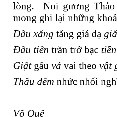
lòng. Noi gương Thảo 
mong ghi lại những kho
Dầu xăng
tăng giá dạ
gi
Đầu tiên
trăn trở bạc
tiề
Giật
gấu
vá
vai theo
vật 
Thâu đêm
nhức nhối ng
Võ Quê