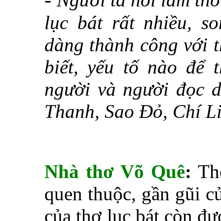
lục bát rất nhiều, s
dàng thành công với t
biết, yếu tố nào để 
người và người đọc d
Thanh, Sao Đỏ, Chí L
Nhà thơ Võ Quê
:
Thơ
quen thuộc, gần gũi c
của thơ lục bát còn đư