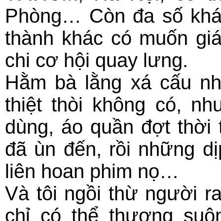
Phòng… Còn đa số khán 
thành khác có muốn gi
chi cơ hội quay lưng.
Hằm bà lằng xá cấu nh
thiệt thòi không có, n
dùng, áo quần đợt thời 
đã ùn đến, rồi những d
liên hoan phim nọ…
Và tôi ngồi thừ người r
chỉ có thể thương suôn