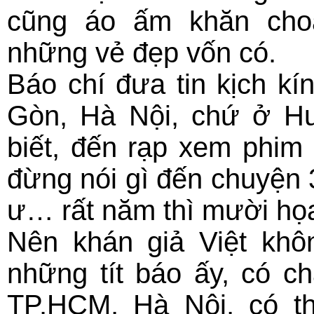
cũng áo ấm khăn cho
những vẻ đẹp vốn có.
Báo chí đưa tin kịch kí
Gòn, Hà Nội, chứ ở Huế
biết, đến rạp xem phim 
đừng nói gì đến chuyện 3
ư… rất năm thì mười họ
Nên khán giả Việt khô
những tít báo ấy, có c
TP.HCM, Hà Nội, có t