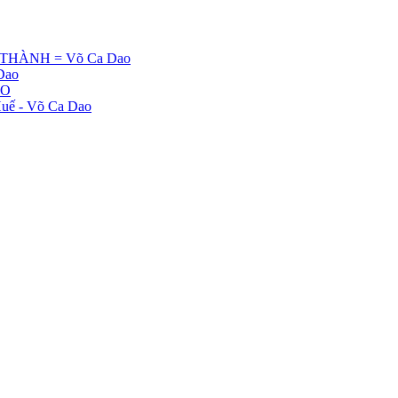
HÀNH = Võ Ca Dao
Dao
AO
Huế - Võ Ca Dao