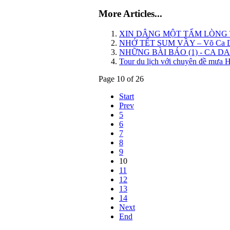
More Articles...
XIN DÂNG MỘT TẤM LÒNG T
NHỚ TẾT SUM VẦY – Võ Ca 
NHỮNG BÀI BÁO (1) - CA D
Tour du lịch với chuyên đề mưa 
Page 10 of 26
Start
Prev
5
6
7
8
9
10
11
12
13
14
Next
End