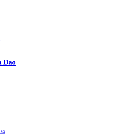
m
a Dao
Dao