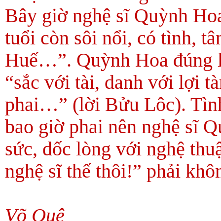
Bây giờ nghệ sĩ Quỳnh Hoa
tuổi còn sôi nổi, có tình, 
Huế…”. Quỳnh Hoa đúng là 
“sắc với tài, danh với lợi 
phai…” (lời Bửu Lôc). Tìn
bao giờ phai nên nghệ sĩ 
sức, dốc lòng với nghệ th
nghệ sĩ thế thôi!” phải k
Võ Quê