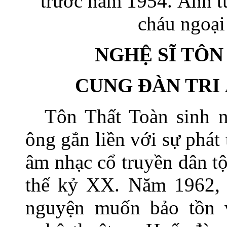
trước năm 1954. Ảnh t
cháu ngoại
NGHỆ SĨ TÔN
CUNG ĐÀN TRI Â
Tôn Thất Toàn sinh n
ông gắn liền với sự phát
âm nhạc cổ truyền dân t
thế kỷ XX. Năm 1962, 
nguyện muốn bảo tồn v