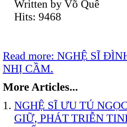
Written by Võ Quê
Hits: 9468
Read more: NGHỆ SĨ ĐÌ
NHỊ CẦM.
More Articles...
NGHỆ SĨ ƯU TÚ NGỌ
GIỮ, PHÁT TRIỄN TI