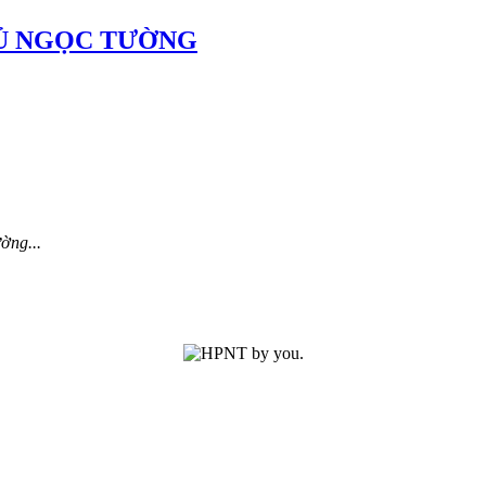
Ủ NGỌC TƯỜNG
ờng...