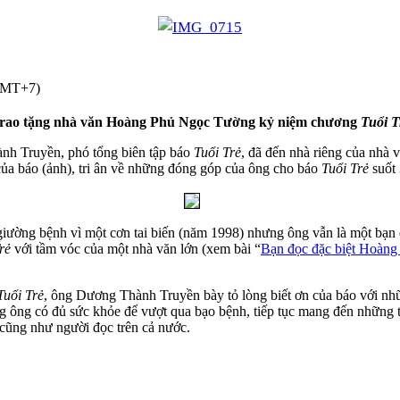
(GMT+7)
rao tặng nhà văn Hoàng Phủ Ngọc Tường kỷ niệm chương
Tuổi T
nh Truyền, phó tổng biên tập báo
Tuổi Trẻ
, đã đến nhà riêng của nh
ủa báo (ảnh), tri ân về những đóng góp của ông cho báo
Tuổi Trẻ
suốt 
iường bệnh vì một cơn tai biến (năm 1998) nhưng ông vẫn là một bạn 
rẻ
với tầm vóc của một nhà văn lớn (xem bài “
Bạn đọc đặc biệt Hoàn
Tuổi Trẻ
, ông Dương Thành Truyền bày tỏ lòng biết ơn của báo với nh
g ông có đủ sức khỏe để vượt qua bạo bệnh, tiếp tục mang đến những 
cũng như người đọc trên cả nước.