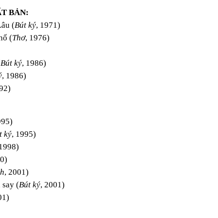
T BẢN:
Lâu (
Bút ký
, 1971)
hố (
Thơ
, 1976)
(
Bút ký
, 1986)
ý
, 1986)
992)
995)
t ký
, 1995)
 1998)
00)
nh
, 2001)
 say (
Bút ký
, 2001)
01)