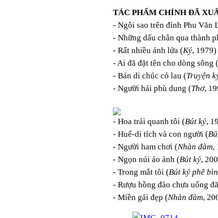
TÁC PHẨM CHÍNH ĐÃ XUẤ
- Ngôi sao trên đỉnh Phu Văn 
- Những dấu chân qua thành p
- Rất nhiều ánh lửa (
Ký
, 1979)
- Ai đã đặt tên cho dòng sông 
- Bản di chúc cỏ lau (
Truyện k
- Người hái phù dung (
Thơ
, 1
- Hoa trái quanh tôi (
Bút ký
, 1
- Huế-di tích và con người (
Bú
- Người ham chơi (
Nhàn đàm
,
- Ngọn núi ảo ảnh (
Bút ký
, 20
- Trong mắt tôi (
Bút ký phê bì
- Rượu hồng đào chưa uống đã
- Miền gái đẹp (
Nhàn đàm
, 20