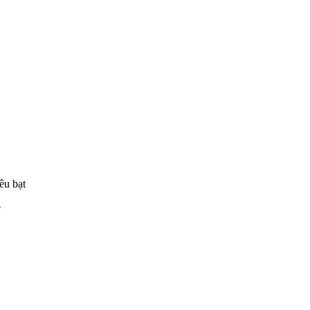
êu bạt
ề