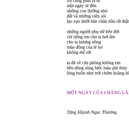
rồi cũng phải ra đi
một ngày sẽ đến
những con đường nhỏ
đất và những viên sỏi
lạo xạo dưới bàn chân trần rất thật
những người phụ nữ bên đời
chỉ riêng em cho ta hơi ấm
cho ta hương nồng
mùa đông của lẻ loi
không thể rời
ta đã về căn phòng không em
bên dòng sông biêc màu phỉ thúy
lòng buồn như trời chớm hoàng 
MỘT NGÀY CỦA CHÀNG LÃ
Tặng Hùynh Ngọc Thương