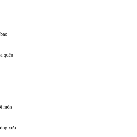
 bao
ưa quên
õi mòn
bóng xưa