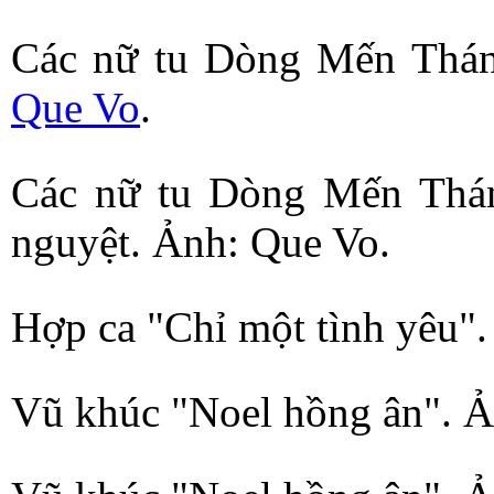
Các nữ tu D
òng Mến Thánh
Que Vo
.
Các nữ tu Dòng Mến Thánh
nguyệt. Ảnh: Que Vo.
Hợp ca "Chỉ một tình yêu"
Vũ khúc "Noel hồng ân". Ả