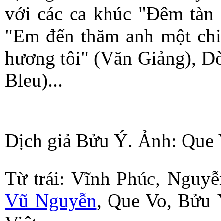
với các ca khúc "Đêm tàn
"Em đến thăm anh một ch
hương tôi" (Văn Giảng), 
Bleu)...
Dịch giả Bửu Ý. Ảnh: Que 
Từ trái: Vĩnh Phúc, Nguy
Vũ Nguyễn
, Que Vo, Bửu 