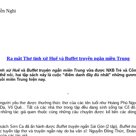
iền Nghi
Ra mắt Thơ tình xứ Huế và Buffet truyện ngắn miền Trung
ình xứ Huế
và
Buffet truyện ngắn miền Trung
vừa được NXB Trẻ và Công
 thể nói, hai tập sách này là cuộc “điểm danh đầy đủ nhất” những gươ
xuôi miền Trung hiện nay.
 người yêu thơ được thưởng thức thơ của các tên tuổi như Hoàng Phủ Ng
ạ, Võ Quê... Tất cả các nhà thơ trong tập đều đang sinh sống tại Cố đ
 những tác giả quen thuộc cùng những câu chuyện được kể bên các dòng
ủ sách Sơn Ca đã ấn hành được
Buffet truyện ngắn Sài Gòn
(2 tập),
Buffet t
 tuyển tập thơ và truyện ngắn này do ba văn sĩ: Nguyễn Đông Thức, Đoà
của các tác giả.