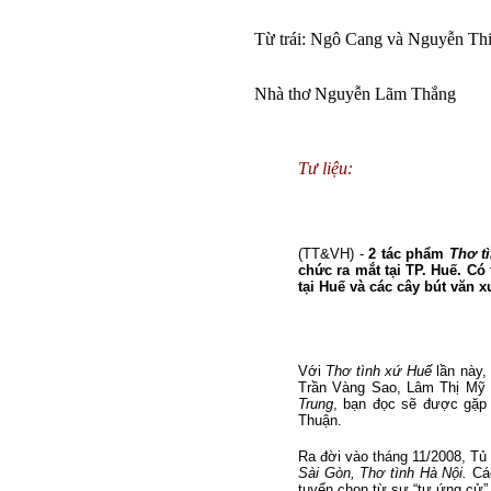
Từ trái: Ngô Cang và Nguyễn Th
Nhà thơ Nguyễn Lãm Thắng
Tư liệu:
(TT&VH) -
2 tác phẩm
Thơ t
chức ra mắt tại TP. Huế. Có
tại Huế và các cây bút văn 
Với
Thơ tình xứ Huế
lần này,
Trần Vàng Sao, Lâm Thị Mỹ D
Trung
, bạn đọc sẽ được gặp
Thuận.
Ra đời vào tháng 11/2008, T
Sài Gòn, Thơ tình Hà Nội.
Các
tuyển chọn từ sự “tự ứng cử” 