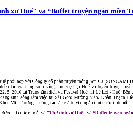
ình xứ Huế" và “Buffet truyện ngắn miền T
ế phối hợp với Công ty cổ phần truyền thông Sơn Ca (SONCAMEDIA)
hiều tác giả đang sinh sống, làm việc tại Huế và tuyển truyện ngắ
22. 5. 2010 tại Trung tâm dịch vụ Festival Huế, 11 Lê Lợi - Huế. Bên 
ơ đang sinh sống làm việc tại Sài Gòn: Mường Mán, Đoàn Thạch B
huê Việt Trường… cùng các tác giả truyện ngắn thuộc các tỉnh miền 
 được tại cuộc ra mắt và
"Thơ tình xứ Huế"
và
“
Buffet truyện ngắ