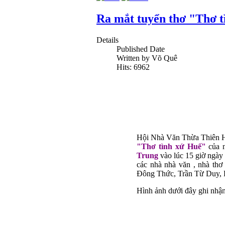
Ra mắt tuyển thơ "Thơ t
Details
Published Date
Written by Võ Quê
Hits: 6962
Hội Nhà Văn Thừa Thiên Hu
"Thơ tình xứ Huế"
của n
Trung
vào lúc 15 giờ ngày 
các nhà nhà văn , nhà th
Đông Thức, Trần Từ Duy, K
Hình ảnh dưới đây ghi nhận