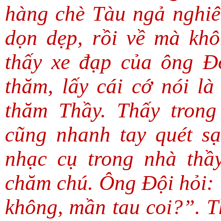
hàng chè Tàu ngả nghiên
dọn dẹp, rồi về mà khôn
thấy xe đạp của ông Đ
thăm, lấy cái cớ nói là
thăm Thầy. Thấy tron
cũng nhanh tay quét s
nhạc cụ trong nhà thầ
chăm chú. Ông Đội hỏi: 
không, mần tau coi?”. T