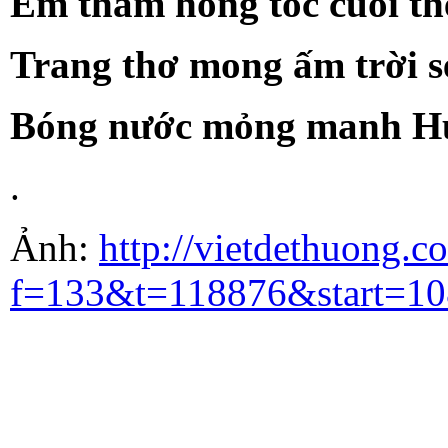
Em thầm hong tóc cuối t
Trang thơ mong ấm trời s
Bóng nước mỏng manh Huế 
.
Ảnh:
http://vietdethuong.c
f=133&t=118876&st
art=1