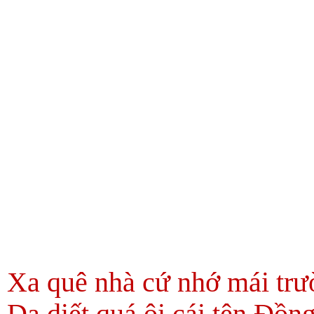
Xa quê nhà cứ nhớ mái tr
Da diết quá ôi cái tên Đồn