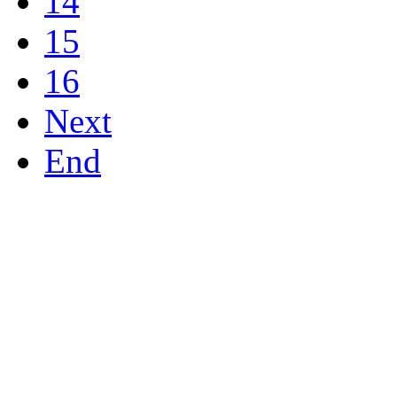
14
15
16
Next
End