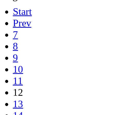
Start
Prev
7
8
9
10
11
12
13