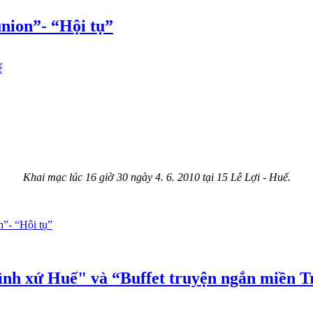
nion”- “Hội tụ”
ế
Khai mạc lúc 16 giờ 30 ngày 4. 6. 2010 tại 15 Lê Lợi - Huế.
n”- “Hội tụ”
ình xứ Huế" và “Buffet truyện ngắn miền T