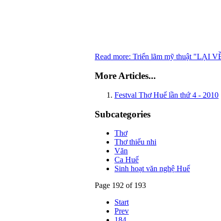
Read more: Triển lãm mỹ thuật "LẠI VỀ
More Articles...
Festval Thơ Huế lần thứ 4 - 2010
Subcategories
Thơ
Thơ thiếu nhi
Văn
Ca Huế
Sinh hoạt văn nghệ Huế
Page 192 of 193
Start
Prev
184