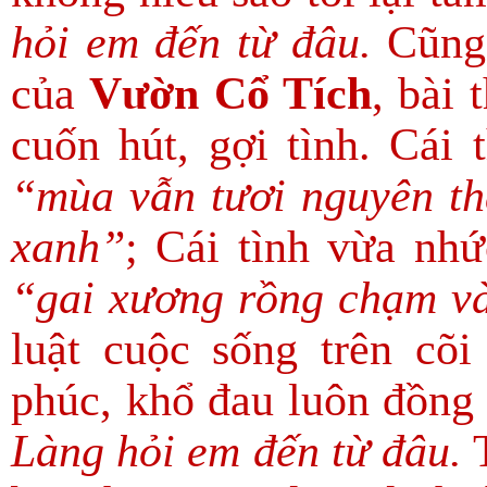
hỏi em đến từ đâu.
Cũng 
của
Vườn Cổ Tích
, bài 
cuốn hút, gợi tình. Cái 
“mùa vẫn tươi nguyên th
xanh”
; Cái tình vừa nh
“gai xương rồng chạm v
luật cuộc sống trên cõ
phúc, khổ đau luôn đồng 
Làng hỏi em đến từ đâu.
T