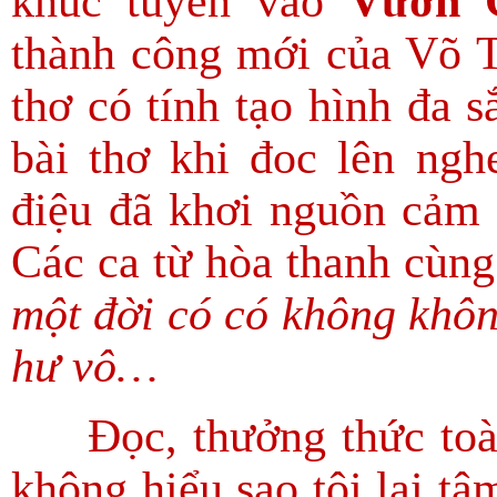
khúc tuyển vào
Vườn 
thành công mới của Võ 
thơ có tính tạo hình đa 
bài thơ khi đoc lên ng
điệu đã khơi nguồn cảm
Các ca từ hòa thanh cùn
một đời có có không khô
hư vô…
Đọc, thưởng thức to
không hiểu sao tôi lại tâ