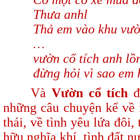
Thưa anhl
Thả em vào khu vườ
…
vườn cổ tích anh lồn
đừng hỏi vì sao em
Và
Vườn cổ tích
đ
những câu chuyện kể về n
thái, về tình yêu lứa đôi,
hữu nghĩa khí, tình đất n