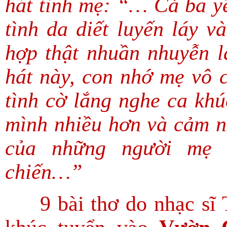
hát tình mẹ: “… Cả ba yế
tình da diết luyến láy v
hợp thật nhuần nhuyễn l
hát này, con nhớ mẹ vô 
tình cờ lắng nghe ca kh
mình nhiều hơn và cảm n
của những người mẹ t
chiến…”
9 bài thơ do nhạc sĩ