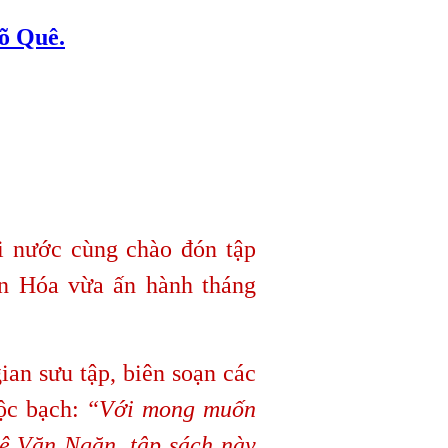
 Quê.
i nước cùng chào đón tập
 Hóa vừa ấn hành tháng
an sưu tập, biên soạn các
bộc bạch:
“Với mong muốn
Lê Văn Ngăn, tập sách này