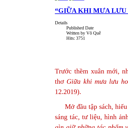
“GIỮA KHI MƯA LƯU
Details
Published Date
Written by Võ Quê
Hits: 3751
Trước thềm xuân mới, nh
thơ
Giữa khi mưa lưu h
12.2019).
Mở đầu tập sách, hiếu tử
sáng tác, tư liệu, hình 
gìn giữ những tác phẩm v