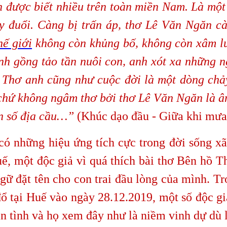
n được biết nhiều trên toàn miền Nam. Là một
uy đuổi. Càng bị trấn áp, thơ Lê Văn Ngăn c
hế giới
không còn khủng bố, không còn xâm lư
nh gồng tảo tần nuôi con, anh xót xa những 
Thơ anh cũng như cuộc đời là một dòng chảy
chứ không ngâm thơ bởi thơ Lê Văn Ngăn là 
ần số địa cầu…”
(Khúc dạo đầu - Giữa khi mưa
hững hiệu ứng tích cực trong đời sống xã 
uế, một độc giả vì quá thích bài thơ Bên hồ
ữ đặt tên cho con trai đầu lòng của mình. Tro
ổ tại Huế vào ngày 28.12.2019, một số độc g
n tình và họ xem đây như là niềm vinh dự dù