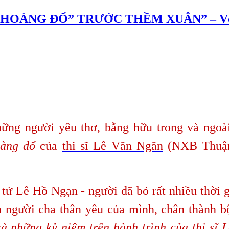
 HOÀNG ĐỔ” TRƯỚC THỀM XUÂN” – Võ
ững người yêu thơ, bằng hữu trong và ngoà
oàng đổ
của
thi sĩ Lê Văn Ngăn
(NXB Thuận
 Lê Hồ Ngạn - người đã bỏ rất nhiều thời gi
ảnh người cha thân yêu của mình, chân thành 
à những kỷ niệm trên hành trình của thi sĩ 