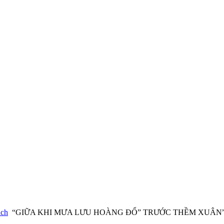
ách
“GIỮA KHI MƯA LƯU HOÀNG ĐỔ” TRƯỚC THỀM XUÂN” 