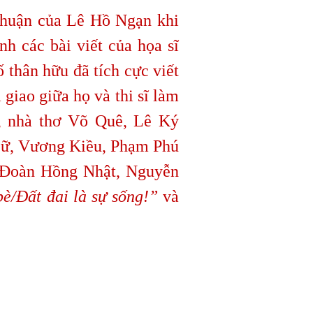
thuận của Lê Hồ Ngạn khi
h các bài viết của họa sĩ
thân hữu đã tích cực viết
giao giữa họ và thi sĩ làm
p, nhà thơ Võ Quê, Lê Ký
Lữ, Vương Kiều, Phạm Phú
 Đoàn Hồng Nhật, Nguyễn
bè/Đất đai là sự sống!”
và