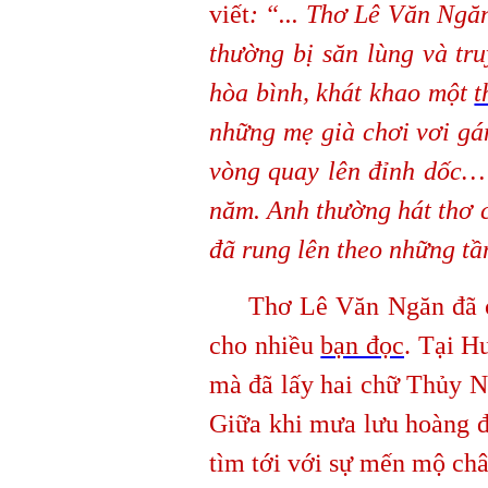
viết
: “... Thơ Lê Văn Ngă
thường bị săn lùng và tr
hòa bình, khát khao một
t
những mẹ già chơi vơi gá
vòng quay lên đỉnh dốc… 
năm. Anh thường hát thơ 
đã rung lên theo những t
Thơ Lê Văn Ngăn đã có n
cho nhiều
bạn đọc
. Tại H
mà đã lấy hai chữ Thủy Ng
Giữa khi mưa lưu hoàng đ
tìm tới với sự mến mộ châ