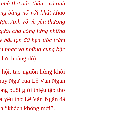
 nhà thơ dấn thân - và anh
àng bùng nổ với khát khao
ợc. Anh vỗ về yêu thương
người cha còng lưng những
 bất tận đã hẹn ước trăm
âm nhạc và những cung bậc
 lưu hoàng đổ).
hội, tạo nguồn hứng khởi
 Thủy Ngữ của Lê Văn Ngăn
ng buổi giới thiệu tập thơ
iả yêu thơ Lê Văn Ngăn đã
 là “khách không mời”.