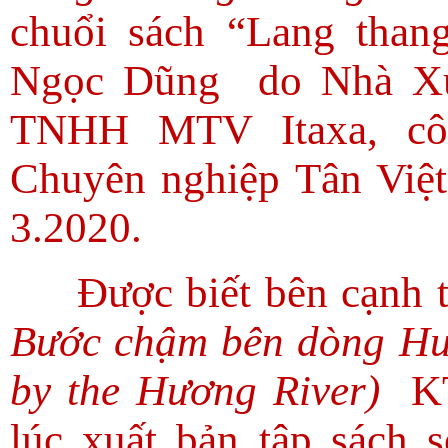
chuổi sách “Lang tha
Ngọc Dũng
do Nhà X
TNHH MTV Itaxa, côn
Chuyên nghiệp Tân Việt
3.2020.
Được biết bên cạnh 
Bước chậm bên dòng H
by the Hương River)
K
lúc xuất bản tập sách 