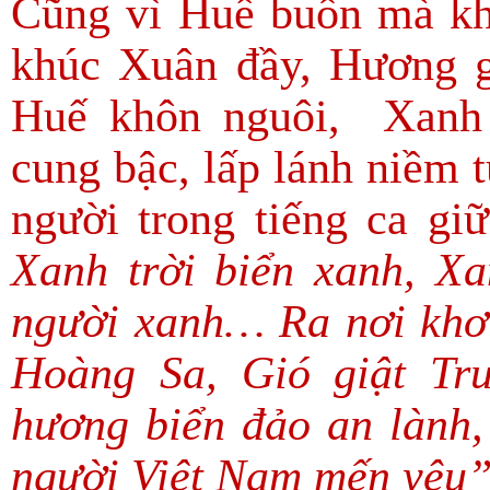
Cũng vì Huế buồn mà kh
khúc Xuân đầy, Hương g
Huế khôn nguôi, Xanh 
cung bậc, lấp lánh niềm 
người trong tiếng ca gi
Xanh trời biển xanh, X
người xanh… Ra nơi khơi 
Hoàng Sa, Gió giật Tr
hương biển đảo an lành,
người Việt Nam mến yêu