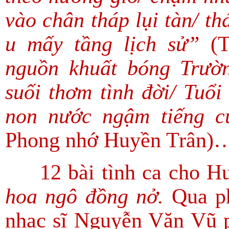
vào chân tháp lụi tàn/ t
u mấy tầng lịch sử”
(
nguồn khuất bóng Trườ
suối thơm tình đời/ Tuổi
non nước ngậm tiếng c
Phong nhớ Huyền Trân)
12 bài tình ca cho Huế
hoa ngô đồng nở.
Qua ph
nhạc sĩ Nguyễn Văn Vũ p