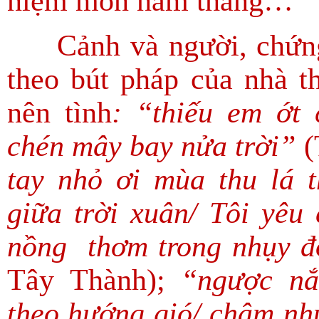
niệm mòn năm tháng…
Cảnh và người, chứng 
theo bút pháp của nhà t
nên tình
: “thiếu em ớt
chén mây bay nửa trời”
(
tay nhỏ ơi mùa thu lá
giữa trời xuân/ Tôi yêu
nồng thơm trong nhụy đ
Tây Thành);
“ngược nắ
theo hướng gió/ chậm nh