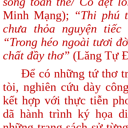
song toàn thế/ Có dệt l
Minh Mạng);
“Thi phú 
chưa thỏa nguyện tiếc
“Trong héo ngoài tươi đờ
chất đầy thơ”
(Lăng Tự 
Để có những tứ thơ trê
tòi, nghiên cứu dày công
kết hợp với thực tiễn p
dã hành trình ký họa d
những trang sách sử từng