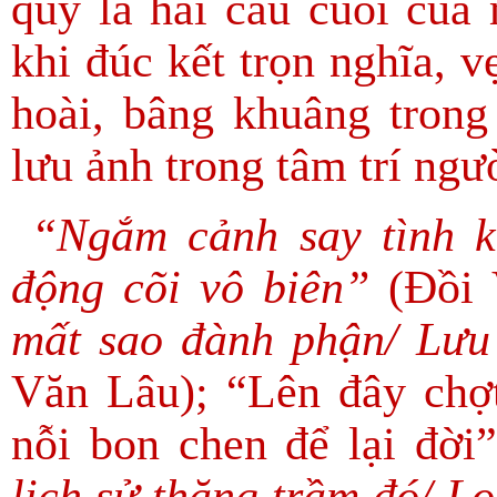
quý là hai câu cuối của 
khi đúc kết trọn nghĩa, v
hoài, bâng khuâng trong
lưu ảnh trong tâm trí ng
“Ngắm cảnh say tình k
động cõi vô biên”
(Đồi 
mất sao đành phận/ Lưu 
Văn Lâu); “Lên đây chợ
nỗi bon chen để lại đờ
lịch sử thăng trầm đó/ 