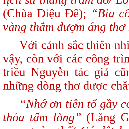
(Chùa Diệu Đế);
“Bia c
vàng thắm đượm áng thơ
Với cảnh sắc thiên nhiê
vậy, còn với các công trì
triều Nguyễn tác giả cũ
những dòng thơ được chắt
“Nhớ ơn tiên tổ gầy cơ
thỏa tấm lòng”
(Lăng G