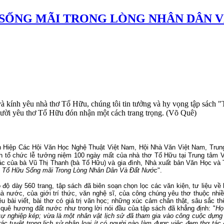
 SỐNG MÃI TRONG LÒNG NHÂN DÂN 
 kính yêu nhà thơ Tố Hữu, chúng tôi tin tưởng và hy vọng tập sách 
ười yêu thơ Tố Hữu đón nhận một cách trang trọng. (Võ Quê)
Hiệp Các Hội Văn Học Nghệ Thuật Việt Nam, Hội Nhà Văn Việt Nam, Tru
h tổ chức lễ tưởng niệm 100 ngày mất của nhà thơ Tố Hữu tại Trung tâm 
ác của bà Vũ Thị Thanh (bà Tố Hữu) và gia đình, Nhà xuất bản Văn Học v
"
Tố Hữu Sống mãi Trong Lòng Nhân Dân Và Đất Nước
".
ộ dày 560 trang, tập sách đã biên soạn chọn lọc các văn kiện, tư liệu về 
à nước, của giới trí thức, văn nghệ sĩ, của công chúng yêu thơ thuộc nhiề
ều bài viết, bài thơ có giá trị văn học; những xúc cảm chân thật, sâu sắc t
 quê hương đất nước như trong lời nói đầu của tập sách đã khẳng định: "
Họ
sự nghiệp kép; vừa là một nhân vật lịch sử đã tham gia vào công cuộc dựng
ác tuyệt trong lịch sử nhân loại ít có người nào làm được việc đem thơ tác