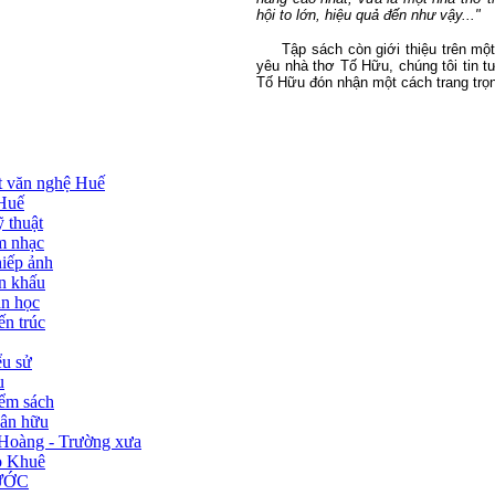
hội to lớn, hiệu quả đến như vậy..."
Tập sách còn giới thiệu trên một t
yêu nhà thơ Tố Hữu, chúng tôi tin t
Tố Hữu đón nhận một cách trang trọ
t văn nghệ Huế
 Huế
 thuật
 nhạc
iếp ảnh
n khấu
n học
ến trúc
ểu sử
u
ểm sách
ân hữu
Hoàng - Trường xưa
 Khuê
ƯỚC