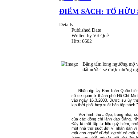
ĐIỂM SÁCH: TỐ HỮU
Details
Published Date
Written by Võ Quê
Hits: 6602
Bằng tấm lòng ngưỡng mộ và
đất nước" sẽ được những ng
Nhân dịp Ủy Ban Toàn Quốc Liên 
số cơ quan ở thành phố Hồ Chí Min
vào ngày 16.3.2003. Được sự ủy th
kịp thời phối hợp xuất bản tập sách 
Với hình thức đẹp, trang nhã, có đ
của các đồng chí lãnh đạo Đảng, Nh
Đây là một tập tư liệu quý hiếm, nhi
một nhà thơ suốt đời vì nhân dân vì
một con người vĩ đại, người có một 
hàng cao nhất, vừa là một nhà thơ tr