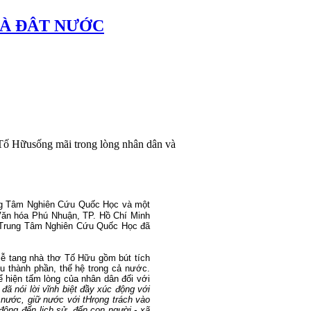
VÀ ĐÂT NƯỚC
"Tố Hữusống mãi trong lòng nhân dân và
ng Tâm Nghiên Cứu Quốc Học và một
Văn hóa Phú Nhuận, TP. Hồ Chí Minh
à Trung Tâm Nghiên Cứu Quốc Học đã
lễ tang nhà thơ Tố Hữu gồm bút tích
u thành phần, thế hệ trong cả nước.
hể hiện tấm lòng của nhân dân đối với
 đã nói lời vĩnh biệt đầy xúc động với
 nước, giữ nước với tHrọng trách vào
 động đến lịch sử, đến con người - xã