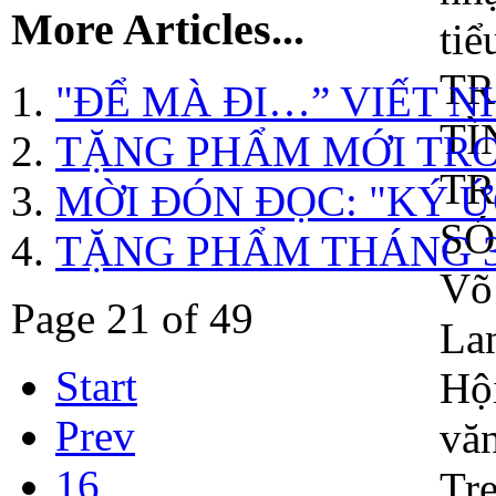
More Articles...
"ĐỂ MÀ ĐI…” VIẾT N
TẶNG PHẨM MỚI TRON
MỜI ĐÓN ĐỌC: "KÝ 
TẶNG PHẨM THÁNG 3.
Page 21 of 49
Start
Prev
16