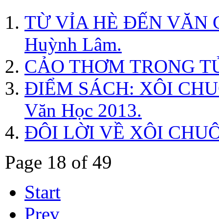
TỪ VỈA HÈ ĐẾN VĂN
Huỳnh Lâm.
CẢO THƠM TRONG TỦ
ĐIỂM SÁCH: XÔI CHUÔN
Văn Học 2013.
ĐÔI LỜI VỀ XÔI CHUÔN
Page 18 of 49
Start
Prev