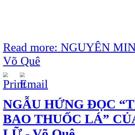
Read more: NGUYÊN MI
Võ Quê
NGẪU HỨNG ĐỌC “T
BAO THUỐC LÁ” CỦ
LỮ - Võ Quê.