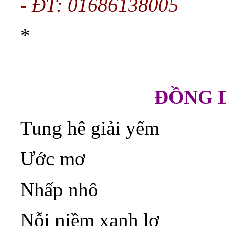
- ĐT: 01686138005
*
ĐỒNG 
Tung hê giải yếm
Ước mơ
Nhấp nhô
Nỗi niềm xanh lơ