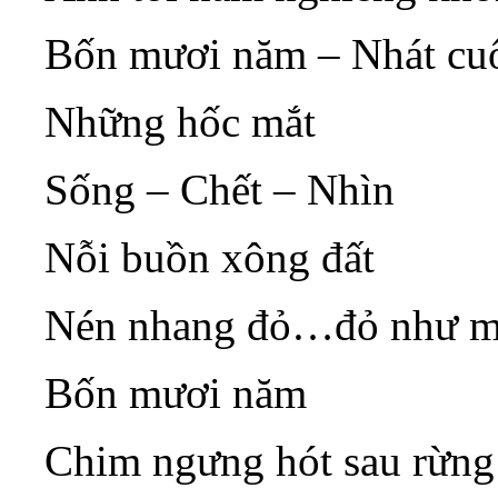
Bốn mươi năm – Nhát cuố
Những hốc mắt
Sống – Chết – Nhìn
Nỗi buồn xông đất
Nén nhang đỏ…đỏ như mắ
Bốn mươi năm
Chim ngưng hót sau rừng