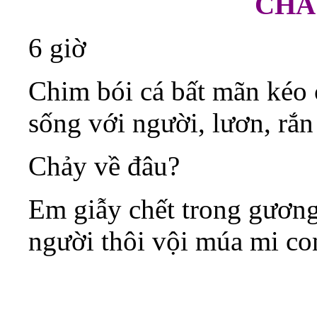
CHẢ
6 giờ
Chim bói cá bất mãn kéo 
sống với người, lươn, rắ
Chảy về đâu?
Em giẫy chết trong gương 
người thôi vội múa mi co