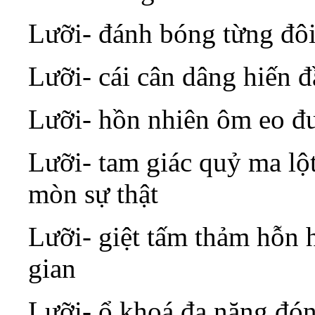
Lưỡi- đánh bóng từng đôi
Lưỡi- cái cân dâng hiến đ
Lưỡi- hồn nhiên ôm eo đư
Lưỡi- tam giác quỷ ma lộ
mòn sự thật
Lưỡi- giệt tấm thảm hỗn h
gian
Lưỡi- ổ khoá đa năng đón