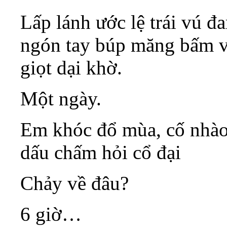
Lấp lánh ước lệ trái vú 
ngón tay búp măng bấm v
giọt dại khờ.
Một ngày.
Em khóc đổ mùa, cố nhào 
dấu chấm hỏi cổ đại
Chảy về đâu?
6 giờ…