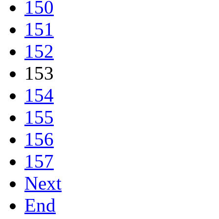
150
151
152
153
154
155
156
157
Next
End