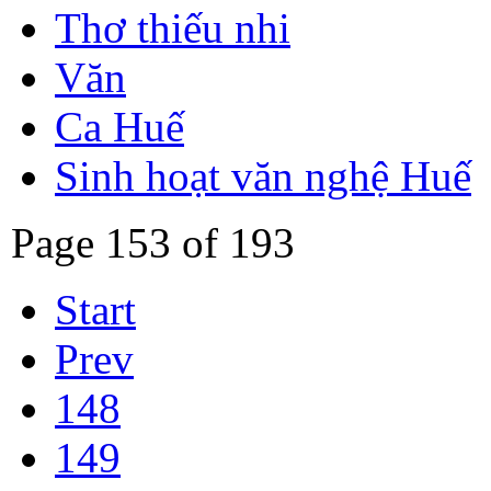
Thơ thiếu nhi
Văn
Ca Huế
Sinh hoạt văn nghệ Huế
Page 153 of 193
Start
Prev
148
149