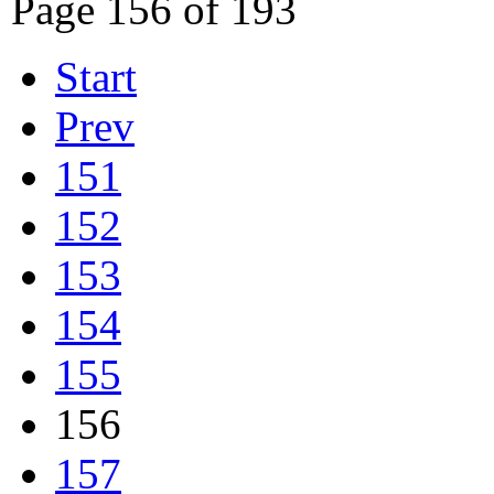
Page 156 of 193
Start
Prev
151
152
153
154
155
156
157