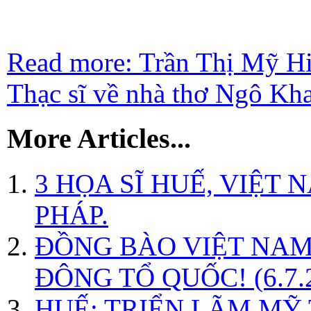
Read more: Trần Thị Mỹ Hi
Thạc sĩ về nhà thơ Ngô Kh
More Articles...
3 HỌA SĨ HUẾ, VIỆT
PHÁP.
ĐỒNG BÀO VIỆT NAM
ĐÔNG TỔ QUỐC! (6.7.
HUẾ: TRIỂN LÃM MỸ T