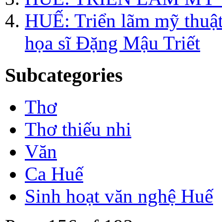
HUẾ: Triển lãm mỹ th
họa sĩ Đặng Mậu Triết
Subcategories
Thơ
Thơ thiếu nhi
Văn
Ca Huế
Sinh hoạt văn nghệ Huế