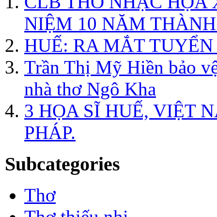
CLB THƠ NHẠC HỌA X
NIỆM 10 NĂM THÀNH L
HUẾ: RA MẮT TUYỂN 
Trần Thị Mỹ Hiền bảo vệ
nhà thơ Ngô Kha
3 HỌA SĨ HUẾ, VIỆT
PHÁP.
Subcategories
Thơ
Thơ thiếu nhi