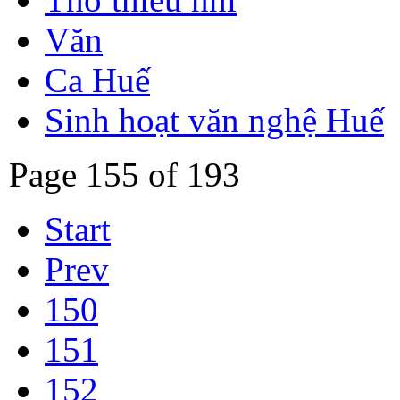
Văn
Ca Huế
Sinh hoạt văn nghệ Huế
Page 155 of 193
Start
Prev
150
151
152