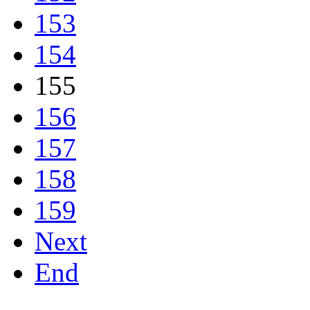
153
154
155
156
157
158
159
Next
End