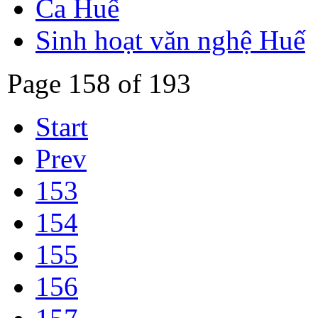
Ca Huế
Sinh hoạt văn nghệ Huế
Page 158 of 193
Start
Prev
153
154
155
156