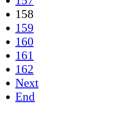
157
158
159
160
161
162
Next
End