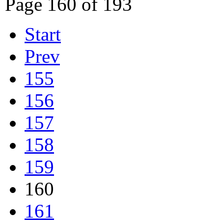
Page 160 of 193
Start
Prev
155
156
157
158
159
160
161