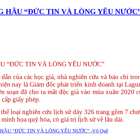
HẬU “ĐỨC TIN VÀ LÒNG YÊU NƯỚC” 
 “ĐỨC TIN VÀ LÒNG YÊU NƯỚC”
h dẫn của các học giả, nhà nghiên cứu và báo chí tro
iện nay là Giám đốc phát triển kinh doanh tại Lag
iên soạn đã cho ra mắt độc giả vào mùa xuân 202
 cấp giấy phép.
thể loại nghiên cứu lịch sử dày 326 trang gồm 7 chư
 minh họa quý hóa, có giá trị lịch sử về lâu dài.
HẬU “ĐỨC TIN VÀ LÒNG YÊU NƯỚC” -Võ Quê