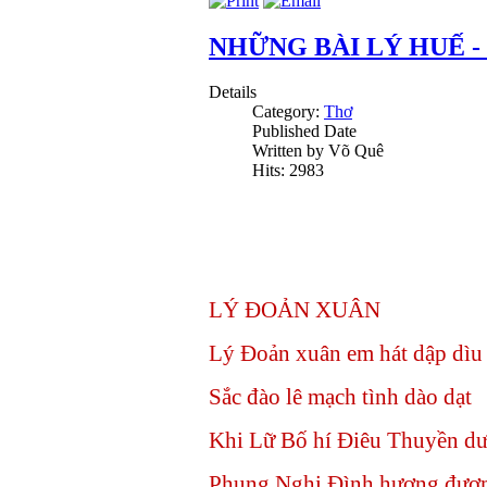
NHỮNG BÀI LÝ HUẾ - 
Details
Category:
Thơ
Published Date
Written by Võ Quê
Hits: 2983
LÝ ĐOẢN XUÂN
Lý Đoản xuân em hát dập dìu
Sắc đào lê mạch tình dào dạt
Khi Lữ Bố hí Điêu Thuyền dư
Phụng Nghi Đình hương đượ