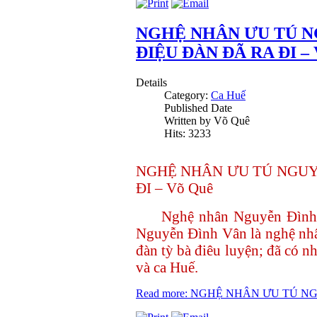
NGHỆ NHÂN ƯU TÚ N
ĐIỆU ĐÀN ĐÃ RA ĐI – 
Details
Category:
Ca Huế
Published Date
Written by Võ Quê
Hits: 3233
NGHỆ NHÂN ƯU TÚ NGUY
ĐI – Võ Quê
Nghệ nhân Nguyễn Đình 
Nguyễn Đình Vân là nghệ nhâ
đàn tỳ bà điêu luyện; đã có n
và ca Huế.
Read more: NGHỆ NHÂN ƯU TÚ N