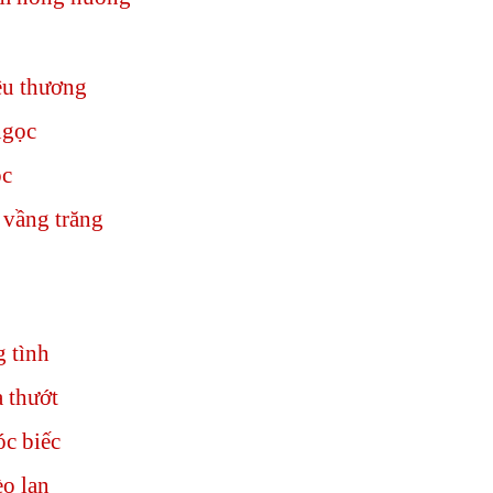
êu thương
ngọc
ộc
 vầng trăng
 tình
a thướt
óc biếc
èo lan