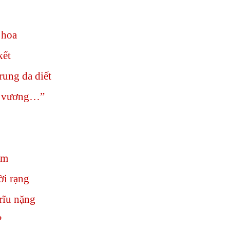
 hoa
kết
ung da diết
n vương…”
ăm
ời rạng
trĩu nặng
?