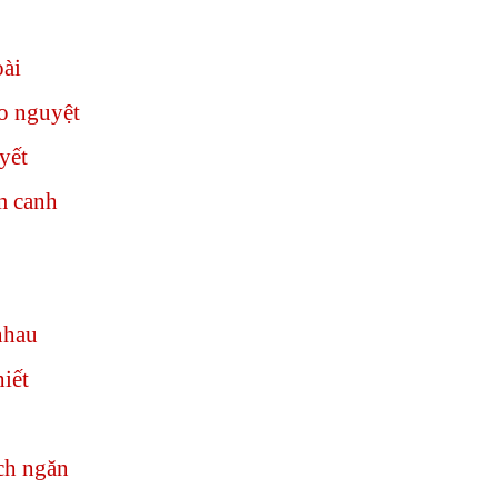
oài
o nguyệt
yết
m canh
nhau
iết
ch ngăn