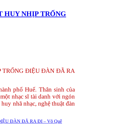
T HUY NHỊP TRỐNG
 TRỐNG ĐIỆU ĐÀN ĐÃ RA
hành phố Huế. Thân sinh của
ột nhạc sĩ tài danh với ngón
t huy nhã nhạc, nghệ thuật đàn
ỆU ĐÀN ĐÃ RA ĐI – Võ Quê