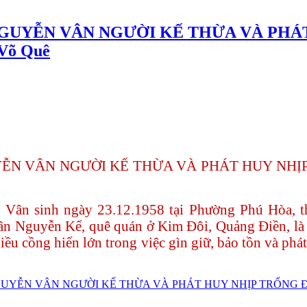
GUYỄN VÂN NGƯỜI KẾ THỪA VÀ PHÁ
Võ Quê
ỄN VÂN NGƯỜI KẾ THỪA VÀ PHÁT HUY NHỊP
Vân sinh ngày 23.12.1958 tại Phường Phú Hòa, t
n Nguyễn Kế, quê quán ở Kim Đôi, Quảng Điền, là m
hiều cồng hiến lớn trong việc gìn giữ, bảo tồn và phá
GUYỄN VÂN NGƯỜI KẾ THỪA VÀ PHÁT HUY NHỊP TRỐNG ĐI