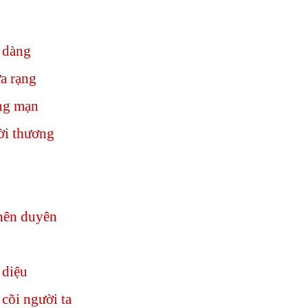
 dàng
a rạng
ng mạn
ời thương
nên duyên
 diệu
cõi người ta