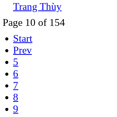
Trang Thùy
Page 10 of 154
Start
Prev
5
6
7
8
9