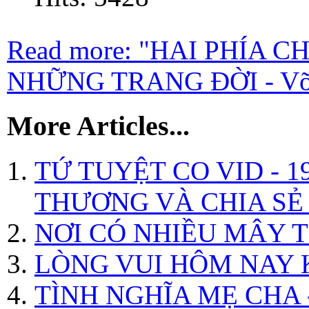
Read more: "HAI PHÍA
NHỮNG TRANG ĐỜI - Võ
More Articles...
TỨ TUYỆT CO VID - 1
THƯƠNG VÀ CHIA SẺ -
NƠI CÓ NHIỀU MÂY TÍ
LÒNG VUI HÔM NAY 
TÌNH NGHĨA MẸ CHA 