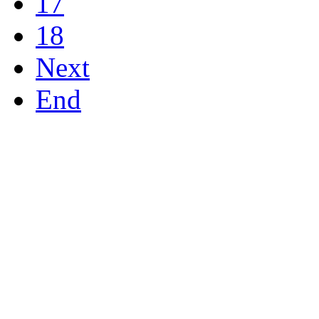
17
18
Next
End