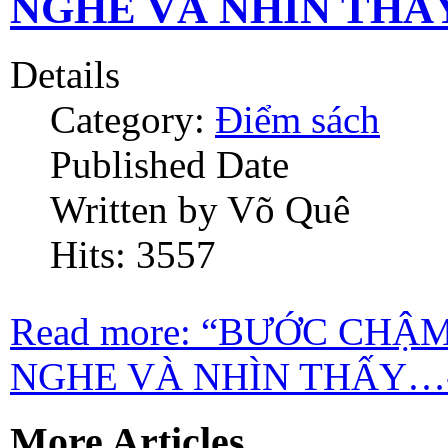
NGHE VÀ NHÌN THẤY
Details
Category:
Điểm sách
Published Date
Written by Võ Quê
Hits: 3557
Read more: “BƯỚC CH
NGHE VÀ NHÌN THẤY…-
More Articles...