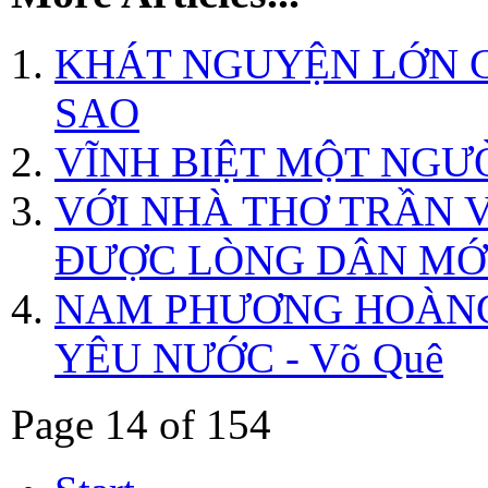
KHÁT NGUYỆN LỚN 
SAO
VĨNH BIỆT MỘT NGƯỜ
VỚI NHÀ THƠ TRẦN 
ĐƯỢC LÒNG DÂN MỚI 
NAM PHƯƠNG HOÀNG
YÊU NƯỚC - Võ Quê
Page 14 of 154