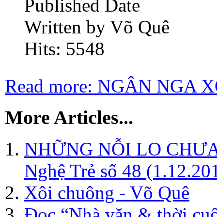
Published Date
Written by Võ Quê
Hits: 5548
Read more: NGÂN NGA 
More Articles...
NHỮNG NỖI LO CHƯA B
Nghệ Trẻ số 48 (1.12.20
Xôi chuông - Võ Quê
Đọc “Nhà văn & thời cuộ