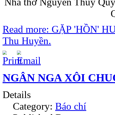
Nhà thơ Nguyễn Thúy Quỳn
Q
Read more: GẶP 'HỒN' 
Thu Huyền.
NGÂN NGA XÔI CHUÔ
Details
Category:
Báo chí