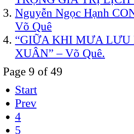
Nguyễn Ngọc Hạnh CO
Võ Quê
“GIỮA KHI MƯA LƯU
XUÂN” – Võ Quê.
Page 9 of 49
Start
Prev
4
5