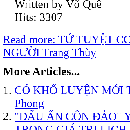
Written by Võ Quê
Hits: 3307
Read more: TỨ TUYỆT 
NGƯỜI Trang Thùy
More Articles...
CÓ KHỔ LUYỆN MỚI TÀ
Phong
"DẤU ẤN CÔN ĐẢO" 
TRỌNG GIÁ TRỊ LỊCH 