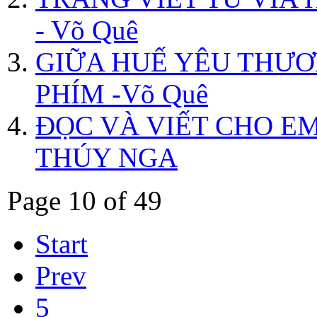
- Võ Quê
GIỮA HUẾ YÊU THƯ
PHÍM -Võ Quê
ĐỌC VÀ VIẾT CHO EM
THÚY NGA
Page 10 of 49
Start
Prev
5