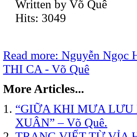
Written by Võ Quê
Hits: 3049
Read more: Nguyễn Ngọ
THI CA - Võ Quê
More Articles...
“GIỮA KHI MƯA LƯU
XUÂN” – Võ Quê.
TRANG VIẾT TỪ VỈA 